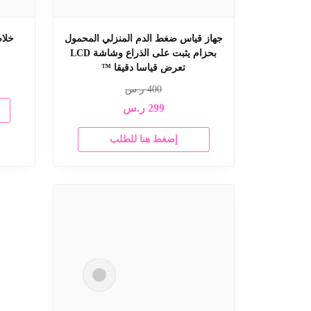
جهاز قياس ضغط الدم المنزلي المحمول
خلا
بحزام يثبت على الذراع وشاشة LCD
تعرض قياسا دقيقا ™️
400
ر.س
299
ر.س
إضغط هنا للطلب