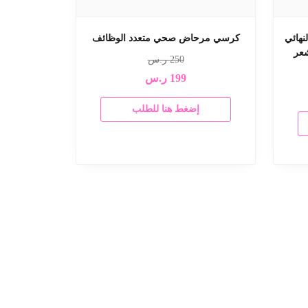
 الحل النهائي
كرسي مرحاض صحي متعدد الوظائف
شعر
250
ر.س
199
ر.س
إضغط هنا للطلب