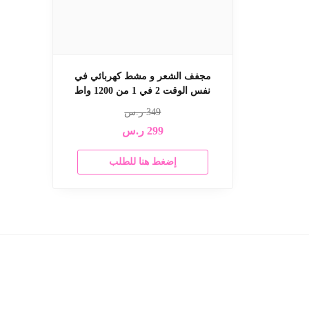
مجفف الشعر و مشط كهربائي في
نفس الوقت 2 في 1 من 1200 واط
349
ر.س
299
ر.س
إضغط هنا للطلب