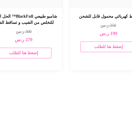
ط كهربائي محمول قابل للشحن
شامبو طبيعي BlackFull™
للتخلص من الشيب و تساقط ال
250
ر.س
300
ر.س
199
ر.س
279
ر.س
إضغط هنا للطلب
إضغط هنا للطلب